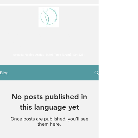
Clinica Parque da
Cidade
Avenida Nações Unidas, 14401 Torre Tarumã. Set 2211.
Blog
No posts published in
this language yet
Once posts are published, you’ll see
them here.