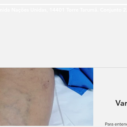
nida Nações Unidas, 14401 Torre Tarumã. Conjunto 2
e
Var
Para entend