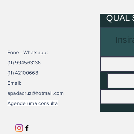
entre elas. 
QUAL 
Fone - Whatsapp:
(11) 994563136
(11) 42100668
Email:
apadacruz@hotmail.com
Agende uma consulta