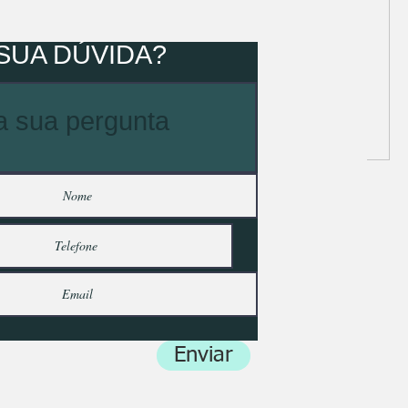
🩸 Varizes * São veias superficiais, e, dilatadas por uma...
SUA DÚVIDA?
Enviar